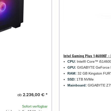
Intel Gaming Plus 14600KF -
CPU:
Intel® Core™ i514600
GPU:
GIGABYTE GeForce R
RAM:
32 GB Kingston FUR
SSD:
1TB NVMe
Mainboard:
GIGABYTE Z79
2.236,00 €
*
ab
Sofort verfügbar