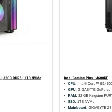
i | 32GB DDR5 | 1TB NVMe
Intel Gaming Plus 14600KF
CPU:
Intel® Core™ i514600
GPU:
GIGABYTE GeForce R
RAM:
32 GB Kingston FUR
SSD:
1TB NVMe
Mainboard:
GIGABYTE Z79