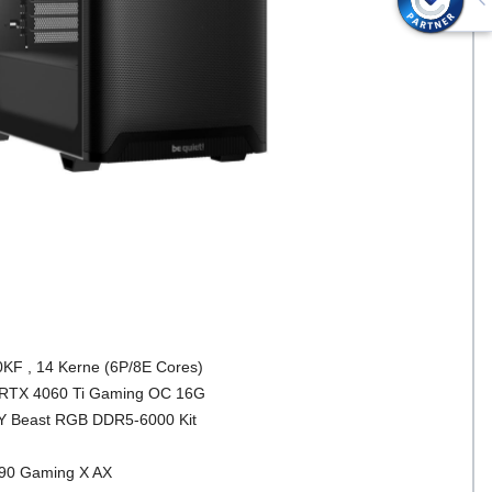
KF , 14 Kerne (6P/8E Cores)
TX 4060 Ti Gaming OC 16G
Y Beast RGB DDR5-6000 Kit
0 Gaming X AX