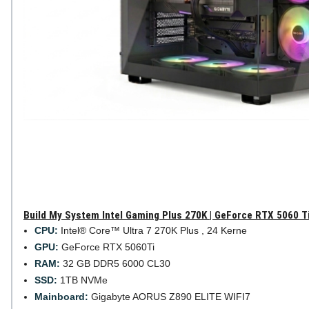
Build My System Intel Gaming Plus 270K | GeForce RTX 5060 T
CPU:
Intel® Core™ Ultra 7 270K Plus , 24 Kerne
GPU:
GeForce RTX 5060Ti
RAM:
32 GB DDR5 6000 CL30
SSD:
1TB NVMe
Mainboard:
Gigabyte AORUS Z890 ELITE WIFI7