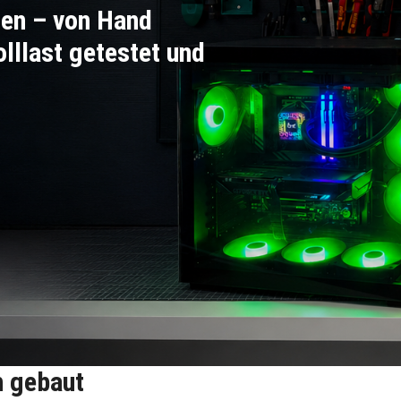
en – von Hand
olllast getestet und
h gebaut