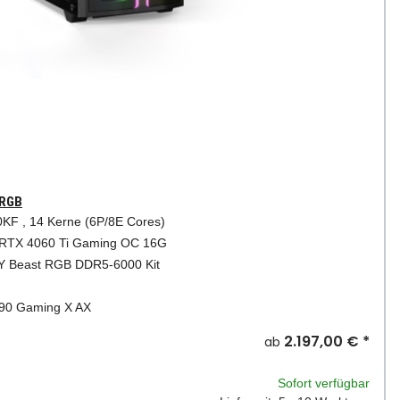
 RGB
KF , 14 Kerne (6P/8E Cores)
TX 4060 Ti Gaming OC 16G
Y Beast RGB DDR5-6000 Kit
0 Gaming X AX
2.197,00 €
*
ab
Sofort verfügbar